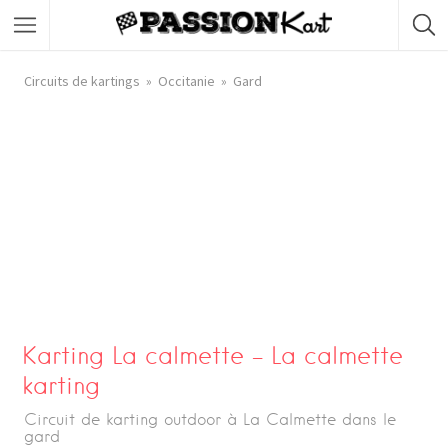
Circuits de kartings
Occitanie
Gard
Karting La calmette – La calmette
karting
Circuit de karting outdoor à La Calmette dans le
gard