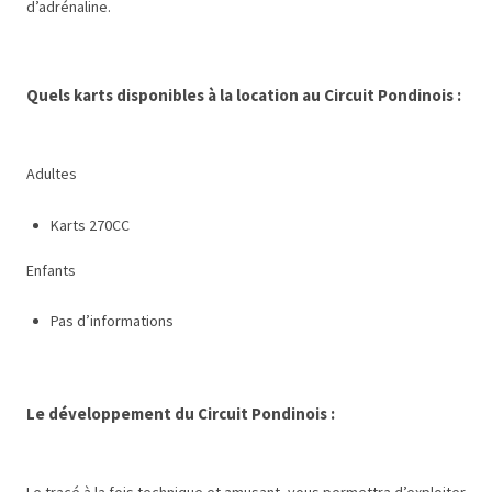
d’adrénaline.
Quels karts disponibles à la location au Circuit Pondinois :
Adultes
Karts 270CC
Enfants
Pas d’informations
Le développement du Circuit Pondinois :
Le tracé à la fois technique et amusant, vous permettra d’exploiter